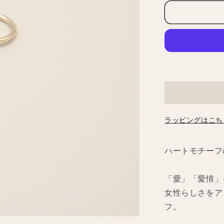
ト
リ
ン
グ
の
数
量
を
減
ら
ラッピングはこち
す
ハートモチーフ
「愛」「愛情」
女性らしさをア
フ。