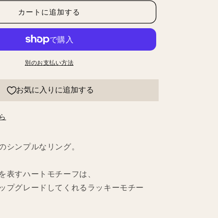
ト
カートに追加する
リ
ン
グ
の
数
別のお支払い方法
量
を
お気に入りに追加する
増
や
ら
す
のシンプルなリング。
を表すハートモチーフは、
ップグレードしてくれるラッキーモチー