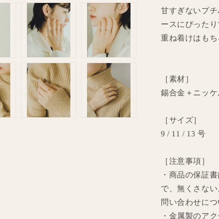
甘すぎないプチ
ースにぴったり
重ね着けはもち
［素材］
錫合金＋ニッケ
［サイズ］
9 / 11 / 13 号
［注意事項］
・商品の保証書
で、無くさない
問い合わせにつ
・金属製のアク