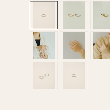
ー
ダ
ル
で
メ
デ
ィ
ア
(1)
を
開
く