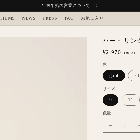
年末年始の営業について
 ITEMS
NEWS
PRESS
FAQ
お気に入り
ハート リン
通
¥2,970
(tax in)
常
色
価
gold
si
格
サイズ
9
11
数量
ハ
ー