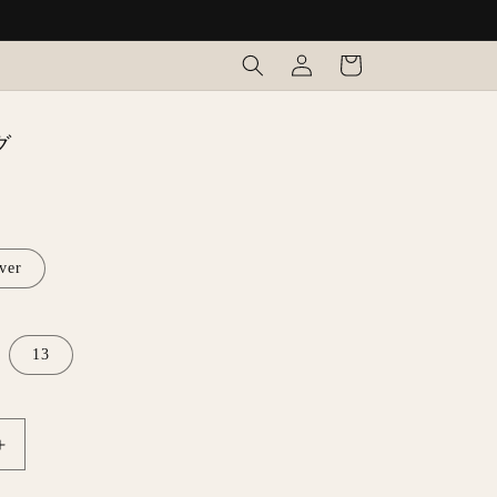
ロ
カ
グ
ー
イ
ト
ン
グ
lver
13
ハ
ー