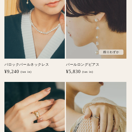
残りわずか
バロックパールネックレス
パールロングピアス
通
¥9,240
通
¥5,830
(tax in)
(tax in)
常
常
価
価
格
格