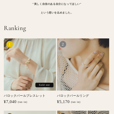
"美しく自信のある自分になってほしい"
という想いを込めました。
Ranking
Sold out
バロックパールブレスレット
バロックパールリング
通
¥7,040
通
¥5,170
(tax in)
(tax in)
常
常
価
価