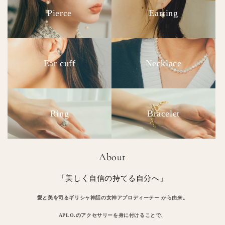
Pierce
Earring
Ear cuff
Necklace
Ring
Bracelet
About
「美しく自信の持てる自分へ」
愛と美を司るギリシャ神話の女神アプロディーテー から由来。
APLO.のアクセサリーを身に付けることで、