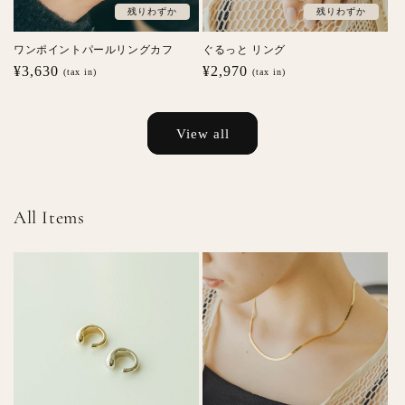
残りわずか
残りわずか
ワンポイントパールリングカフ
ぐるっと リング
通
¥3,630
通
¥2,970
(tax in)
(tax in)
常
常
価
価
格
格
View all
All Items