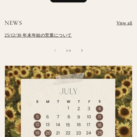
NEWS
View all
25/12/30 年末年始の営業について
の
1
/
4