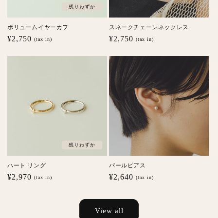
残りわずか
ボリュームイヤーカフ
スネークチェーンネックレス
通
¥2,750
通
¥2,750
(tax in)
(tax in)
常
常
価
価
格
格
残りわずか
ハート リング
パールピアス
通
¥2,970
通
¥2,640
(tax in)
(tax in)
常
常
価
価
格
格
View all