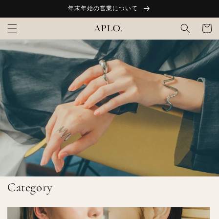
コンテ
年末年始の営業について
ンツに
カ
進む
ー
ト
Category