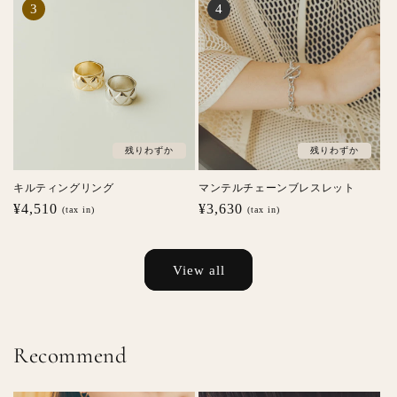
格
格
残りわずか
残りわずか
キルティングリング
マンテルチェーンブレスレット
通
¥4,510
通
¥3,630
(tax in)
(tax in)
常
常
価
価
格
格
View all
Recommend