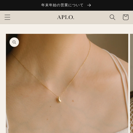
コンテ
年末年始の営業について
ンツに
カ
進む
ー
ト
商品情
報にス
キップ