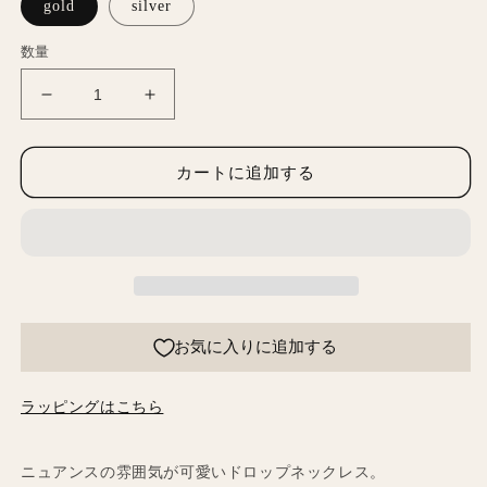
格
gold
silver
数量
ド
ド
ロ
ロ
ッ
ッ
カートに追加する
プ
プ
ネ
ネ
ッ
ッ
ク
ク
レ
レ
ス
ス
の
の
お気に入りに追加する
数
数
量
量
ラッピングはこちら
を
を
減
増
ら
や
ニュアンスの雰囲気が可愛いドロップネックレス。