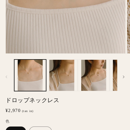
モ
ー
ダ
ル
で
メ
デ
ィ
ア
ドロップネックレス
(1)
(2
を
通
¥2,970
(tax in)
開
常
く
色
価