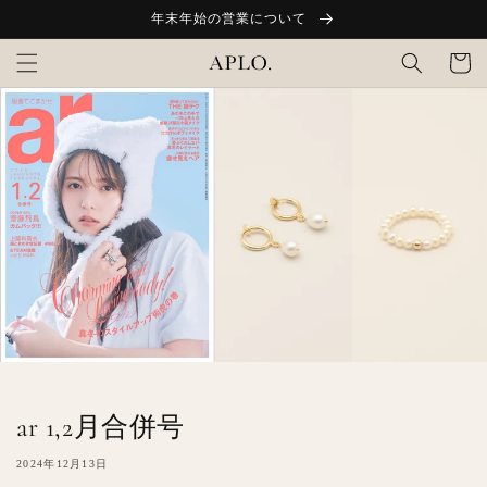
コンテ
年末年始の営業について
ンツに
カ
進む
ー
ト
ar 1,2月合併号
2024年12月13日